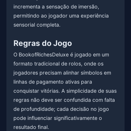
incrementa a sensação de imersão,
permitindo ao jogador uma experiência
sensorial completa.
Regras do Jogo
O BookofRichesDeluxe é jogado em um
formato tradicional de rolos, onde os
jogadores precisam alinhar símbolos em
linhas de pagamento ativas para
conquistar vitórias. A simplicidade de suas
regras não deve ser confundida com falta
de profundidade; cada decisão no jogo
pode influenciar significativamente o
resultado final.