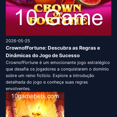
2026-05-25
CrownofFortune: Descubra as Regras e
Dinâmicas do Jogo de Sucesso
CrownofFortune é um emocionante jogo estratégico
que desafia os jogadores a conquistarem o domínio
sobre um reino fictício. Explore a introdução
detalhada do jogo e conheça suas regras
envolventes.