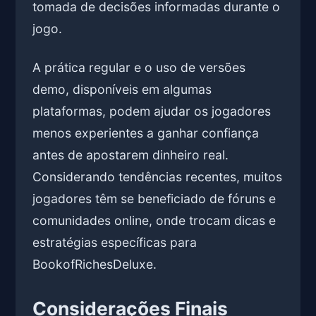
tomada de decisões informadas durante o
jogo.
A prática regular e o uso de versões
demo, disponíveis em algumas
plataformas, podem ajudar os jogadores
menos experientes a ganhar confiança
antes de apostarem dinheiro real.
Considerando tendências recentes, muitos
jogadores têm se beneficiado de fóruns e
comunidades online, onde trocam dicas e
estratégias específicas para
BookofRichesDeluxe.
Considerações Finais