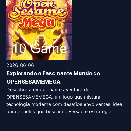
2026-06-06
Explorando o Fascinante Mundo do
OPENSESAMEMEGA
Descubra a emocionante aventura de
OPENSESAMEMEGA, um jogo que mistura
tecnologia moderna com desafios envolventes, ideal
para aqueles que buscam diversão e estratégia.