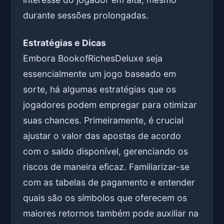
durante sessões prolongadas.
Estratégias e Dicas
Embora BookofRichesDeluxe seja
essencialmente um jogo baseado em
sorte, há algumas estratégias que os
jogadores podem empregar para otimizar
suas chances. Primeiramente, é crucial
ajustar o valor das apostas de acordo
com o saldo disponível, gerenciando os
riscos de maneira eficaz. Familiarizar-se
com as tabelas de pagamento e entender
quais são os símbolos que oferecem os
maiores retornos também pode auxiliar na