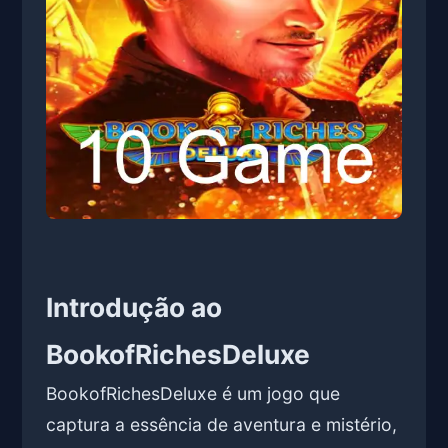
Introdução ao
BookofRichesDeluxe
BookofRichesDeluxe é um jogo que
captura a essência de aventura e mistério,