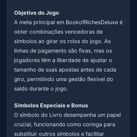
Objetivo do Jogo
A meta principal em BookofRichesDeluxe é
obter combinações vencedoras de
símbolos ao girar os rolos do jogo. As
linhas de pagamento são fixas, mas os
jogadores têm a liberdade de ajustar o
tamanho de suas apostas antes de cada
giro, permitindo uma gestão flexível do
saldo durante o jogo.
Símbolos Especiais e Bonus
O símbolo do Livro desempenha um papel
crucial, funcionando como coringa para
substituir outros símbolos e facilitar