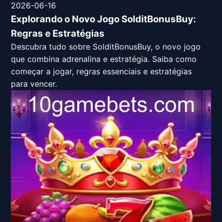
2026-06-16
Explorando o Novo Jogo SolditBonusBuy:
Regras e Estratégias
Descubra tudo sobre SolditBonusBuy, o novo jogo
que combina adrenalina e estratégia. Saiba como
começar a jogar, regras essenciais e estratégias
para vencer.