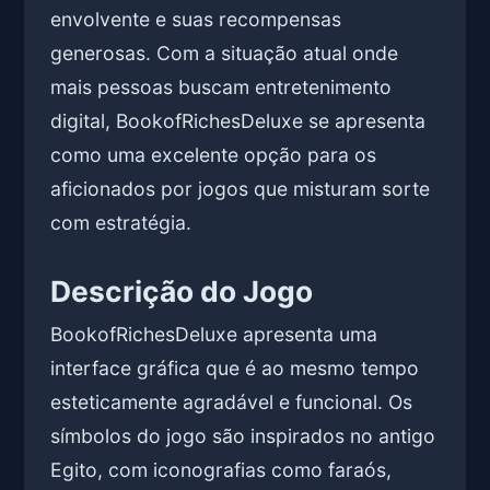
envolvente e suas recompensas
generosas. Com a situação atual onde
mais pessoas buscam entretenimento
digital, BookofRichesDeluxe se apresenta
como uma excelente opção para os
aficionados por jogos que misturam sorte
com estratégia.
Descrição do Jogo
BookofRichesDeluxe apresenta uma
interface gráfica que é ao mesmo tempo
esteticamente agradável e funcional. Os
símbolos do jogo são inspirados no antigo
Egito, com iconografias como faraós,