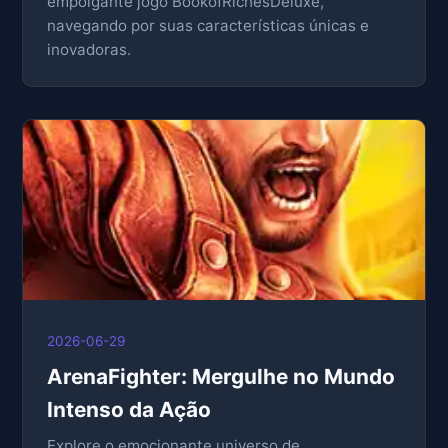
empolgante jogo BookofRichesDeluxe,
navegando por suas características únicas e
inovadoras.
2026-06-29
ArenaFighter: Mergulhe no Mundo
Intenso da Ação
Explore o emocionante universo de