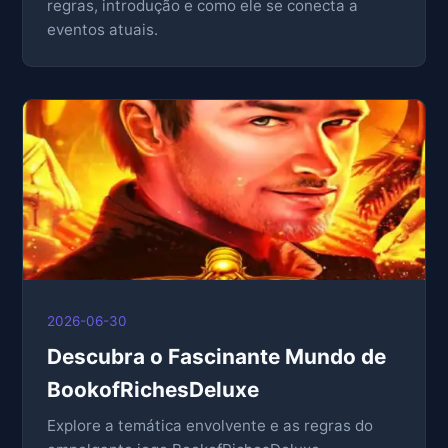
regras, introdução e como ele se conecta a
eventos atuais.
2026-06-30
Descubra o Fascinante Mundo de
BookofRichesDeluxe
Explore a temática envolvente e as regras do