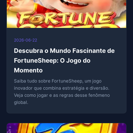
2026-06-22
Descubra o Mundo Fascinante de
FortuneSheep: O Jogo do
Momento
Saiba tudo sobre FortuneSheep, um jogo
inovador que combina estratégia e diversão.
Veja como jogar e as regras desse fenômeno
global.