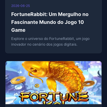
2026-06-25
FortuneRabbit: Um Mergulho no
Fascinante Mundo do Jogo 10
Game
Explore o universo do FortuneRabbit, um jogo
inovador no cenário dos jogos digitais.