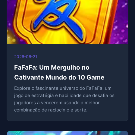
2026-06-21
FaFaFa: Um Mergulho no
Cativante Mundo do 10 Game
Explore o fascinante universo do FaFaFa, um
jogo de estratégia e habilidade que desafia os
jogadores a vencerem usando a melhor
combinação de raciocínio e sorte.