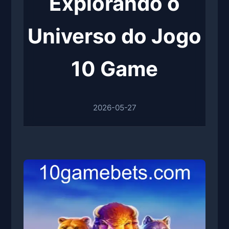
Explorando o
Universo do Jogo
10 Game
2026-05-27