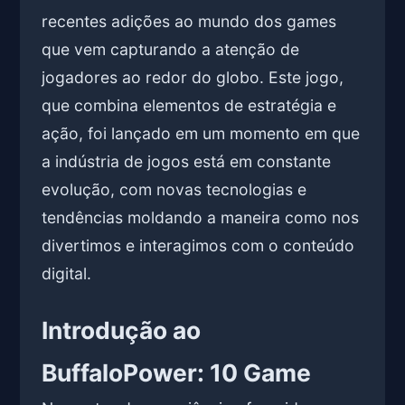
recentes adições ao mundo dos games
que vem capturando a atenção de
jogadores ao redor do globo. Este jogo,
que combina elementos de estratégia e
ação, foi lançado em um momento em que
a indústria de jogos está em constante
evolução, com novas tecnologias e
tendências moldando a maneira como nos
divertimos e interagimos com o conteúdo
digital.
Introdução ao
BuffaloPower: 10 Game