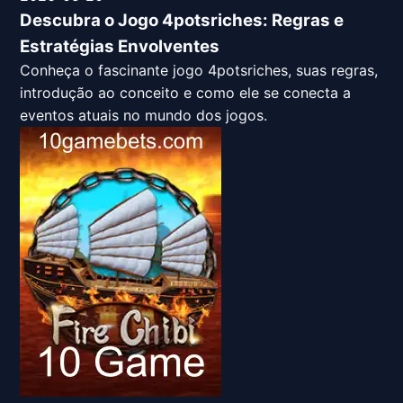
Descubra o Jogo 4potsriches: Regras e
Estratégias Envolventes
Conheça o fascinante jogo 4potsriches, suas regras,
introdução ao conceito e como ele se conecta a
eventos atuais no mundo dos jogos.