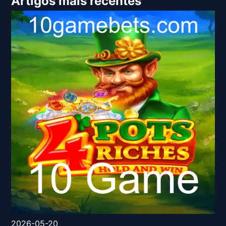
Artigos mais recentes
2026-05-20