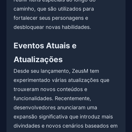
caminho, que são utilizados para
fortalecer seus personagens e
desbloquear novas habilidades.
Eventos Atuais e
Atualizações
Desde seu lançamento, ZeusM tem
experimentado várias atualizações que
trouxeram novos conteúdos e
funcionalidades. Recentemente,
desenvolvedores anunciaram uma
expansão significativa que introduz mais
divindades e novos cenários baseados em