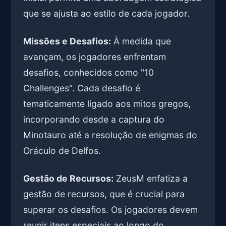
que se ajusta ao estilo de cada jogador.
Missões e Desafios:
À medida que
avançam, os jogadores enfrentam
desafios, conhecidos como "10
Challenges". Cada desafio é
tematicamente ligado aos mitos gregos,
incorporando desde a captura do
Minotauro até a resolução de enigmas do
Oráculo de Delfos.
Gestão de Recursos:
ZeusM enfatiza a
gestão de recursos, que é crucial para
superar os desafios. Os jogadores devem
reunir itens especiais ao longo do