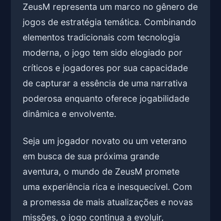
ZeusM representa um marco no gênero de
jogos de estratégia temática. Combinando
elementos tradicionais com tecnologia
moderna, o jogo tem sido elogiado por
críticos e jogadores por sua capacidade
de capturar a essência de uma narrativa
poderosa enquanto oferece jogabilidade
dinâmica e envolvente.
Seja um jogador novato ou um veterano
em busca de sua próxima grande
aventura, o mundo de ZeusM promete
uma experiência rica e inesquecível. Com
a promessa de mais atualizações e novas
missões, o jogo continua a evoluir,