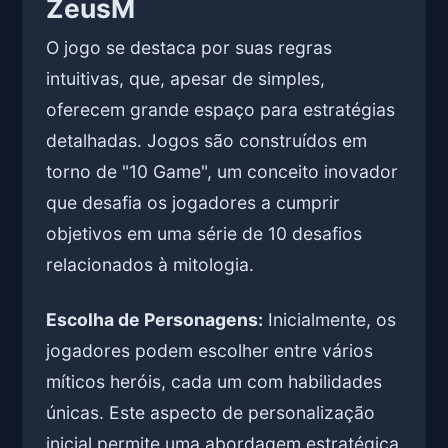
ZeusM
O jogo se destaca por suas regras
intuitivas, que, apesar de simples,
oferecem grande espaço para estratégias
detalhadas. Jogos são construídos em
torno de "10 Game", um conceito inovador
que desafia os jogadores a cumprir
objetivos em uma série de 10 desafios
relacionados à mitologia.
Escolha de Personagens:
Inicialmente, os
jogadores podem escolher entre vários
míticos heróis, cada um com habilidades
únicas. Este aspecto de personalização
inicial permite uma abordagem estratégica