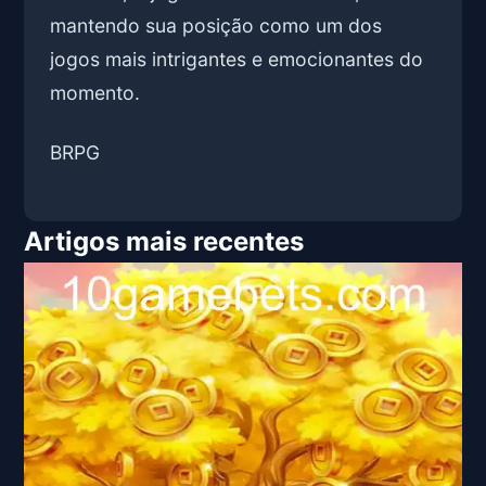
mantendo sua posição como um dos
jogos mais intrigantes e emocionantes do
momento.
BRPG
Artigos mais recentes